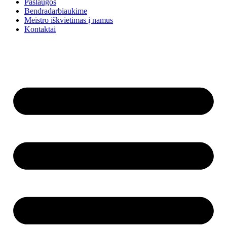
Paslaugos
Bendradarbiaukime
Meistro iškvietimas į namus
Kontaktai