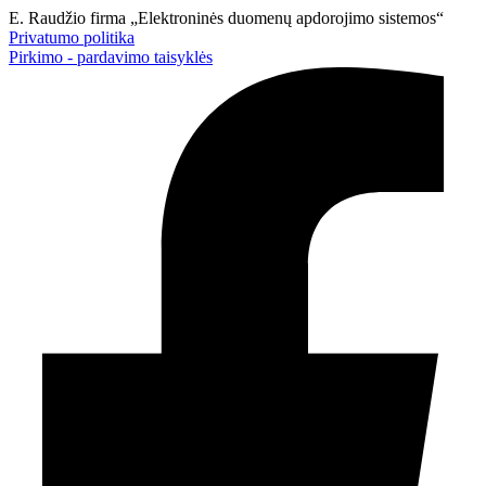
Eiti
E. Raudžio firma „Elektroninės duomenų apdorojimo sistemos“
prie
Privatumo politika
turinio
Pirkimo - pardavimo taisyklės