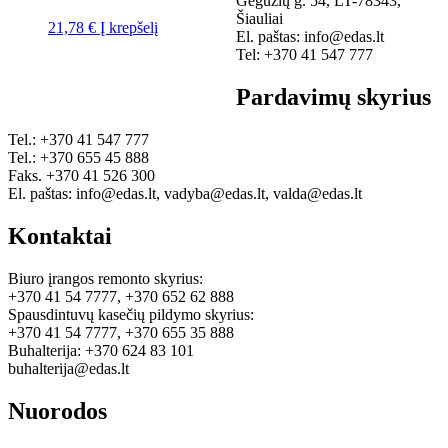
Gegužių g. 54, LT-78343,
Šiauliai
21,78
€
Į krepšelį
El. paštas: info@edas.lt
Tel: +370 41 547 777
Pardavimų skyrius
Tel.: +370 41 547 777
Tel.: +370 655 45 888
Faks. +370 41 526 300
El. paštas: info@edas.lt, vadyba@edas.lt, valda@edas.lt
Kontaktai
Biuro įrangos remonto skyrius:
+370 41 54 7777, +370 652 62 888
Spausdintuvų kasečių pildymo skyrius:
+370 41 54 7777, +370 655 35 888
Buhalterija: +370 624 83 101
buhalterija@edas.lt
Nuorodos