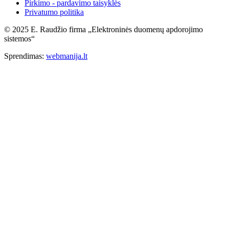
Pirkimo - pardavimo taisyklės
Privatumo politika
© 2025 E. Raudžio firma „Elektroninės duomenų apdorojimo
sistemos“
Sprendimas:
webmanija.lt