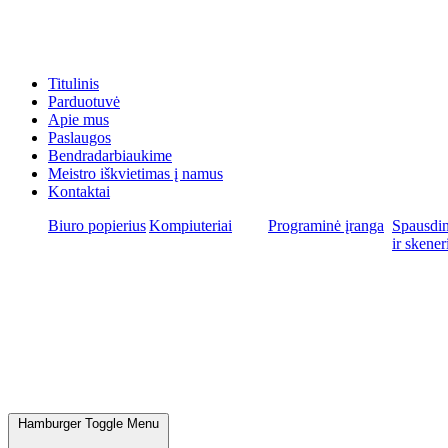
Titulinis
Parduotuvė
Apie mus
Paslaugos
Bendradarbiaukime
Meistro iškvietimas į namus
Kontaktai
Biuro popierius
Kompiuteriai
Programinė įranga
Spausdin
ir skener
Hamburger Toggle Menu