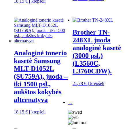
18,15
€
Į krepšelį
Brother TN-
248XL juoda
analoginė kasetė
Analoginė tonerio
(3000 psl.)
kasetė Samsung
(L3560C,
MLT-D1052L
L3760CDW).
(SU759A), juoda –
iki 1500 psl.,
21,78
€
Į krepšelį
aukštos kokybės
alternatyva
→
18,15
€
Į krepšelį