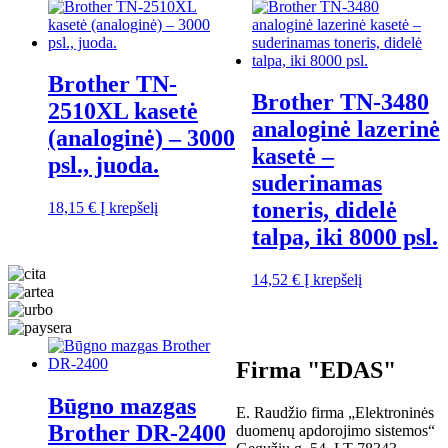
Brother TN-
Brother TN-3480
2510XL kasetė
analoginė lazerinė
(analoginė) – 3000
kasetė –
psl., juoda.
suderinamas
toneris, didelė
18,15
€
Į krepšelį
talpa, iki 8000 psl.
14,52
€
Į krepšelį
Firma "EDAS"
Būgno mazgas
E. Raudžio firma „Elektroninės
Brother DR-2400
duomenų apdorojimo sistemos“