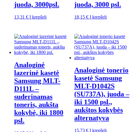
juoda, 3000psl.
juoda, 3000 psl.
13,31
€
Į krepšelį
18,15
€
Į krepšelį
Analoginė
Analoginė tonerio
lazerinė kasetė
kasetė Samsung
Samsung MLT-
MLT-D1042S
D111L –
(SU737A), juoda –
suderinamas
iki 1500 psl.,
toneris, aukšta
aukštos kokybės
kokybė, iki 1800
alternatyva
psl.
15,73
€
Į krepšelį