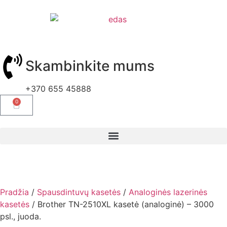
Skambinkite mums
+370 655 45888
0
Pradžia
/
Spausdintuvų kasetės
/
Analoginės lazerinės
kasetės
/ Brother TN-2510XL kasetė (analoginė) – 3000
psl., juoda.