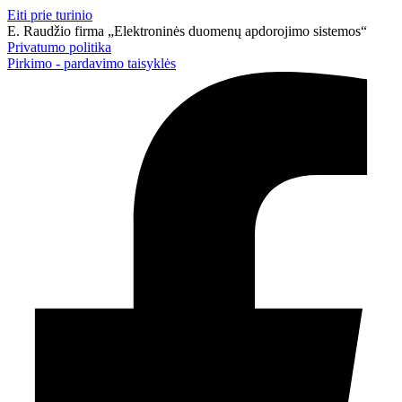
Eiti prie turinio
E. Raudžio firma „Elektroninės duomenų apdorojimo sistemos“
Privatumo politika
Pirkimo - pardavimo taisyklės