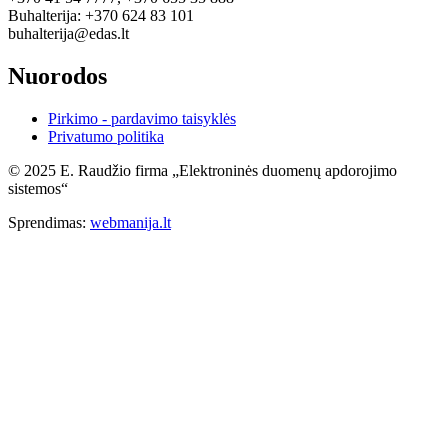
Buhalterija: +370 624 83 101
buhalterija@edas.lt
Nuorodos
Pirkimo - pardavimo taisyklės
Privatumo politika
© 2025 E. Raudžio firma „Elektroninės duomenų apdorojimo
sistemos“
Sprendimas:
webmanija.lt