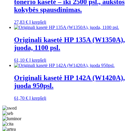
tonerio kasetė – iki 2500 psl., aukštos
kokybės spausdinimas.
27,83
€
Į krepšelį
Originali kasetė HP 135A (W1350A),
juoda, 1100 psl.
61,10
€
Į krepšelį
Originali kasetė HP 142A (W1420A),
juoda 950psl.
61,70
€
Į krepšelį