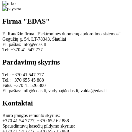
Firma "EDAS"
E. Raudžio firma „Elektroninės duomenų apdorojimo sistemos“
Gegužių g. 54, LT-78343, Šiauliai
El. paštas: info@edas.lt
Tel: +370 41 547 777
Pardavimų skyrius
Tel.: +370 41 547 777
Tel.: +370 655 45 888
Faks. +370 41 526 300
El. paštas: info@edas.lt, vadyba@edas.lt, valda@edas.lt
Kontaktai
Biuro įrangos remonto skyrius:
+370 41 54 7777, +370 652 62 888
Spausdintuvų kasečių pildymo skyrius:
+370 41 54 7777, +370 655 35 888