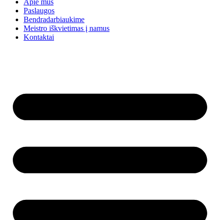
Apie mus
Paslaugos
Bendradarbiaukime
Meistro iškvietimas į namus
Kontaktai