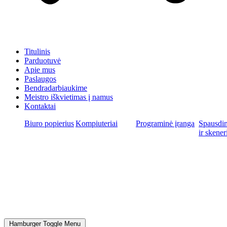
Titulinis
Parduotuvė
Apie mus
Paslaugos
Bendradarbiaukime
Meistro iškvietimas į namus
Kontaktai
Biuro popierius
Kompiuteriai
Programinė įranga
Spausdin
ir skener
Hamburger Toggle Menu