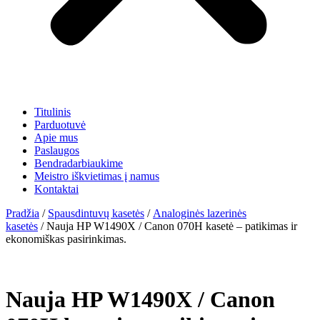
Titulinis
Parduotuvė
Apie mus
Paslaugos
Bendradarbiaukime
Meistro iškvietimas į namus
Kontaktai
Pradžia
/
Spausdintuvų kasetės
/
Analoginės lazerinės
kasetės
/ Nauja HP W1490X / Canon 070H kasetė – patikimas ir
ekonomiškas pasirinkimas.
Nauja HP W1490X / Canon