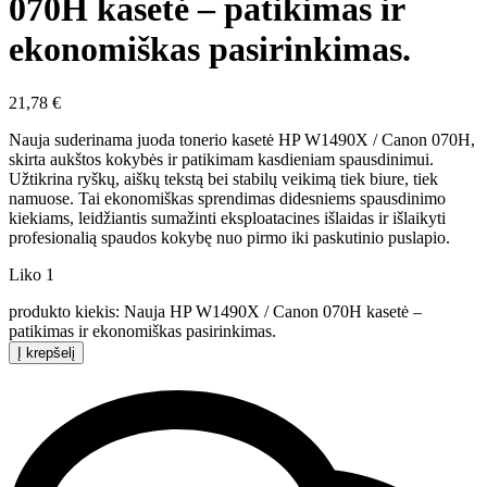
070H kasetė – patikimas ir
ekonomiškas pasirinkimas.
21,78
€
Nauja suderinama juoda tonerio kasetė HP W1490X / Canon 070H,
skirta aukštos kokybės ir patikimam kasdieniam spausdinimui.
Užtikrina ryškų, aiškų tekstą bei stabilų veikimą tiek biure, tiek
namuose. Tai ekonomiškas sprendimas didesniems spausdinimo
kiekiams, leidžiantis sumažinti eksploatacines išlaidas ir išlaikyti
profesionalią spaudos kokybę nuo pirmo iki paskutinio puslapio.
Liko 1
produkto kiekis: Nauja HP W1490X / Canon 070H kasetė –
patikimas ir ekonomiškas pasirinkimas.
Į krepšelį