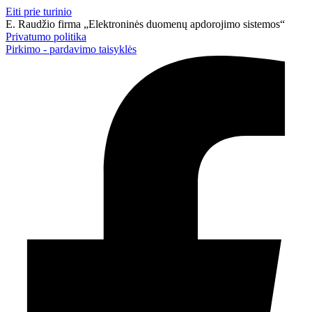
Eiti prie turinio
E. Raudžio firma „Elektroninės duomenų apdorojimo sistemos“
Privatumo politika
Pirkimo - pardavimo taisyklės