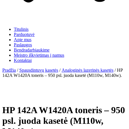
Titulinis
Parduotuvė
Apie mus
Paslaugos
Bendradarbiaukime
Meistro iškvietimas į namus
Kontaktai
Pradžia
/
Spausdintuvų kasetės
/
Analoginės lazerinės kasetės
/ HP
142A W1420A toneris – 950 psl. juoda kasetė (M110w, M140w).
HP 142A W1420A toneris – 950
psl. juoda kasetė (M110w,