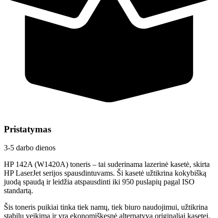
Pristatymas
3-5 darbo dienos
HP 142A (W1420A) toneris – tai suderinama lazerinė kasetė, skirta
HP LaserJet serijos spausdintuvams. Ši kasetė užtikrina kokybišką
juodą spaudą ir leidžia atspausdinti iki 950 puslapių pagal ISO
standartą.
Šis toneris puikiai tinka tiek namų, tiek biuro naudojimui, užtikrina
stabilų veikimą ir yra ekonomiškesnė alternatyva originaliai kasetei.