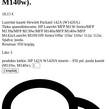
M140w).
18,15
€
Lazerinė kasetė Hewlett Packard 142A (W1420A).
Tinka spausdintuvams: HP LaserJet MFP M130 Series/MFP
M139a/MFP M139w/MFP M140a/MFP M140w/MFP
M142a/LaserJet M109/109 Series/109a/ 110a/ 110w/ 112a/ 112w.
Spalva: juoda.
Resursas: 950 kopijų.
Liko 3
produkto kiekis: HP 142A W1420A toneris – 950 psl. juoda kasetė
(M110w, M140w).
Į krepšelį