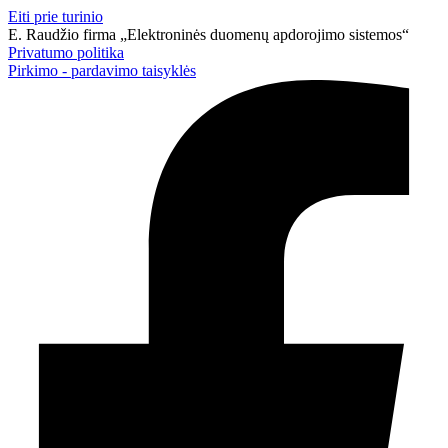
Eiti prie turinio
E. Raudžio firma „Elektroninės duomenų apdorojimo sistemos“
Privatumo politika
Pirkimo - pardavimo taisyklės