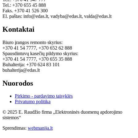
Tel.: +370 655 45 888
Faks. +370 41 526 300
El. paštas: info@edas.lt, vadyba@edas.lt, valda@edas.lt
Kontaktai
Biuro įrangos remonto skyrius:
+370 41 54 7777, +370 652 62 888
Spausdintuvų kasečių pildymo skyrius:
+370 41 54 7777, +370 655 35 888
Buhalterija: +370 624 83 101
buhalterija@edas.lt
Nuorodos
Pirkimo - pardavimo taisyklės
Privatumo politika
© 2025 E. Raudžio firma „Elektroninės duomenų apdorojimo
sistemos“
Sprendimas:
webmanija.lt