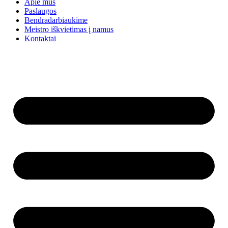
Apie mus
Paslaugos
Bendradarbiaukime
Meistro iškvietimas į namus
Kontaktai