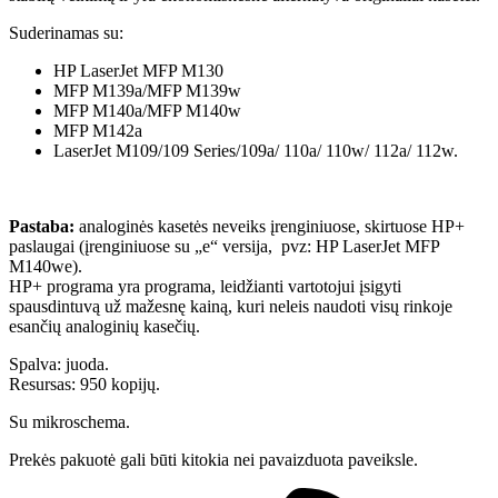
Suderinamas su:
HP LaserJet MFP M130
MFP M139a/MFP M139w
MFP M140a/MFP M140w
MFP M142a
LaserJet M109/109 Series/109a/ 110a/ 110w/ 112a/ 112w.
Pastaba:
analoginės kasetės neveiks įrenginiuose, skirtuose HP+
paslaugai (įrenginiuose su „e“ versija, pvz: HP LaserJet MFP
M140we).
HP+ programa yra programa, leidžianti vartotojui įsigyti
spausdintuvą už mažesnę kainą, kuri neleis naudoti visų rinkoje
esančių analoginių kasečių.
Spalva: juoda.
Resursas: 950 kopijų.
Su mikroschema.
Prekės pakuotė gali būti kitokia nei pavaizduota paveiksle.