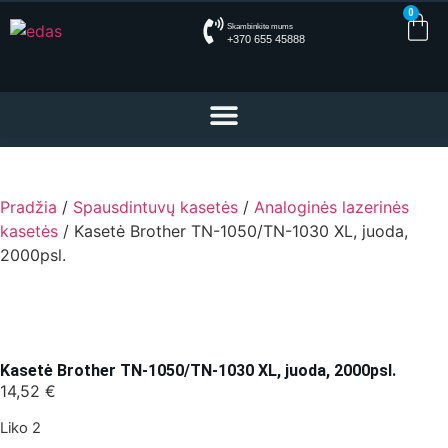
0
Skambinkite mums
+370 655 45888
Pradžia
/
Spausdintuvų kasetės
/
Analoginės lazerinės
kasetės
/ Kasetė Brother TN-1050/TN-1030 XL, juoda,
2000psl.
Kasetė Brother TN-1050/TN-1030 XL, juoda, 2000psl.
14,52
€
Liko 2