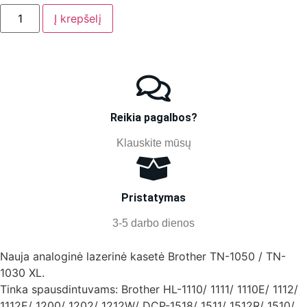
Į krepšelį
Reikia pagalbos?
Klauskite mūsų
Pristatymas
3-5 darbo dienos
Nauja analoginė lazerinė kasetė Brother TN-1050 / TN-
1030 XL.
Tinka spausdintuvams: Brother HL-1110/ 1111/ 1110E/ 1112/
1112E/ 1200/ 1202/ 1212W/ DCP-1518/ 1511/ 1512R/ 1510/