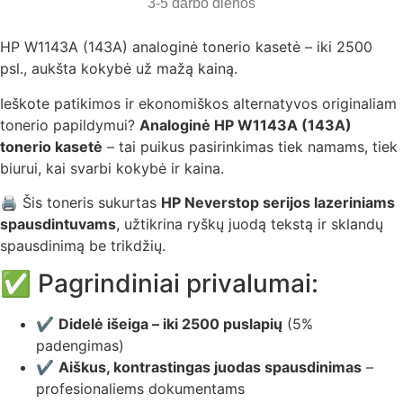
3-5 darbo dienos
HP W1143A (143A) analoginė tonerio kasetė – iki 2500
psl., aukšta kokybė už mažą kainą.
Ieškote patikimos ir ekonomiškos alternatyvos originaliam
tonerio papildymui?
Analoginė HP W1143A (143A)
tonerio kasetė
– tai puikus pasirinkimas tiek namams, tiek
biurui, kai svarbi kokybė ir kaina.
🖨️ Šis toneris sukurtas
HP Neverstop serijos lazeriniams
spausdintuvams
, užtikrina ryškų juodą tekstą ir sklandų
spausdinimą be trikdžių.
✅ Pagrindiniai privalumai:
✔️
Didelė išeiga – iki 2500 puslapių
(5%
padengimas)
✔️
Aiškus, kontrastingas juodas spausdinimas
–
profesionaliems dokumentams