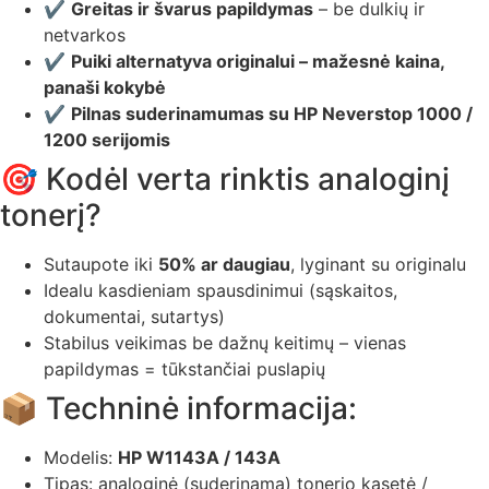
✔️
Greitas ir švarus papildymas
– be dulkių ir
netvarkos
✔️
Puiki alternatyva originalui – mažesnė kaina,
panaši kokybė
✔️
Pilnas suderinamumas su HP Neverstop 1000 /
1200 serijomis
🎯 Kodėl verta rinktis analoginį
tonerį?
Sutaupote iki
50% ar daugiau
, lyginant su originalu
Idealu kasdieniam spausdinimui (sąskaitos,
dokumentai, sutartys)
Stabilus veikimas be dažnų keitimų – vienas
papildymas = tūkstančiai puslapių
📦 Techninė informacija:
Modelis:
HP W1143A / 143A
Tipas: analoginė (suderinama) tonerio kasetė /