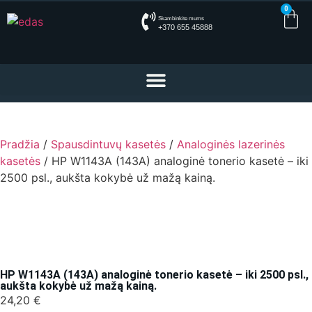
0
Skambinkite mums
+370 655 45888
Pradžia
/
Spausdintuvų kasetės
/
Analoginės lazerinės
kasetės
/ HP W1143A (143A) analoginė tonerio kasetė – iki
2500 psl., aukšta kokybė už mažą kainą.
HP W1143A (143A) analoginė tonerio kasetė – iki 2500 psl.,
aukšta kokybė už mažą kainą.
24,20
€