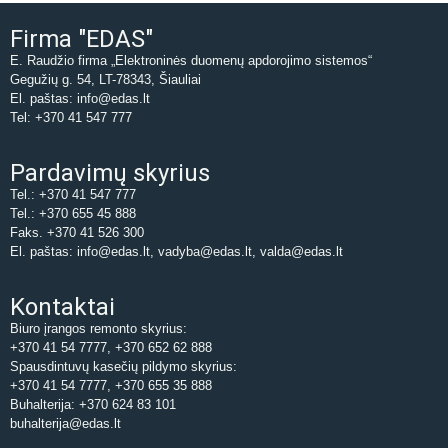
Firma "EDAS"
E. Raudžio firma „Elektroninės duomenų apdorojimo sistemos“
Gegužių g. 54, LT-78343, Šiauliai
El. paštas: info@edas.lt
Tel: +370 41 547 777
Pardavimų skyrius
Tel.: +370 41 547 777
Tel.: +370 655 45 888
Faks. +370 41 526 300
El. paštas: info@edas.lt, vadyba@edas.lt, valda@edas.lt
Kontaktai
Biuro įrangos remonto skyrius:
+370 41 54 7777, +370 652 62 888
Spausdintuvų kasečių pildymo skyrius:
+370 41 54 7777, +370 655 35 888
Buhalterija: +370 624 83 101
buhalterija@edas.lt