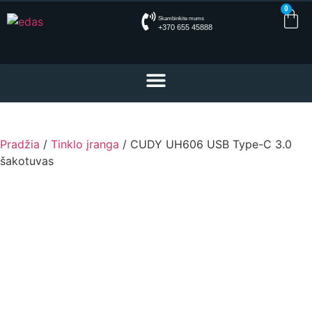
0
Skambinkite mums
+370 655 45888
Pradžia
/
Tinklo įranga
/ CUDY UH606 USB Type-C 3.0
šakotuvas