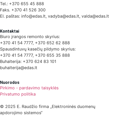
Tel.: +370 655 45 888
Faks. +370 41 526 300
El. paštas: info@edas.lt, vadyba@edas.lt, valda@edas.lt
Kontaktai
Biuro įrangos remonto skyrius:
+370 41 54 7777, +370 652 62 888
Spausdintuvų kasečių pildymo skyrius:
+370 41 54 7777, +370 655 35 888
Buhalterija: +370 624 83 101
buhalterija@edas.lt
Nuorodos
Pirkimo - pardavimo taisyklės
Privatumo politika
© 2025 E. Raudžio firma „Elektroninės duomenų
apdorojimo sistemos“