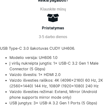
Reikia pagalbos?
Klauskite mūsų
Pristatymas
3-5 darbo dienos
USB Type-C 3.0 šakotuvas CUDY UH606.
Modelio versija:
UH606 1.0
Į viršų nukreipta jungtis:
1× USB-C 3.2 Gen 1 Male
Connector (5 Gbps)
Vaizdo išvestis:
1× HDMI 2.0
Vaizdo išvesties raiškos:
4K (4096×2160) 60 Hz, 2K
(2560×1440) 144 Hz, 1080P (1920×1080) 240 Hz
Vaizdo išvesties režimai:
Extend, Mirror (Android
phone supports mirror mode only)
USB jungtys:
3× USB-A 3.2 Gen 1 Ports (5 Gbps)