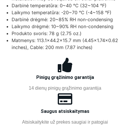
Darbinė temperatūra:
0~40 °C (32~104 °F)
Laikymo temperatūra:
-20~70 °C (-4~158 °F)
Darbinė drėgmė:
20~85% RH non-condensing
Laikymo drėgmė:
10~90% RH non-condensing
Produkto svoris:
78 g (2.75 oz.)
Matmenys
: 113.1×44.2×15.7 mm (4.45×1.74×0.62
inches), Cable: 200 mm (7.87 inches)
Pinigų grąžinimo garantija
14 dienų pinigų grąžinimo garantija
Saugus atsiskaitymas
Atsiskaitykite už prekes saugiai ir patogiai