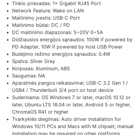
Tinklo prievadas:
1× Gigabit RJ45 Port
Network Feature:
Wake on LAN
Maitinimo įvestis:
USB-C Port
Maitinimo būdai:
DC / PD
DC maitinimo diapazonas:
5~20V 0~5A
Didžiausios energijos sąnaudos:
100W if powered by
PD Adapter, 10W if powered by host USB Power
Budėjimo režimo energijos sąnaudos:
0.4W
Spalva:
Silver Gray
Korpusas:
Aluminum, ABS
Saugumas:
NA
Aparatinės įrangos reikalavimai:
USB-C 3.2 Gen 1 /
USB4 / Thunderbolt 3/4 port on host device
Suderinama: OS
Windows 7 or later, macOS 10.12 or
later, Ubuntu LTS 18.04 or later, Android 5 or higher,
ChromeOS R41 or higher
Tvarkyklės diegimas:
Auto driver installation for
Windows 10/11 PCs and Macs with M chipset; manual
installation may be required on other platforms