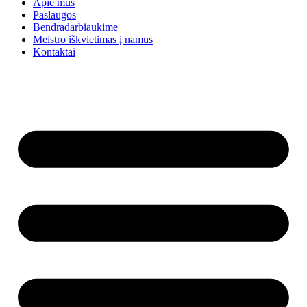
Apie mus
Paslaugos
Bendradarbiaukime
Meistro iškvietimas į namus
Kontaktai