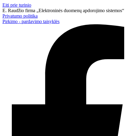
Eiti prie turinio
E. Raudžio firma „Elektroninės duomenų apdorojimo sistemos“
Privatumo politika
Pirkimo - pardavimo taisyklės