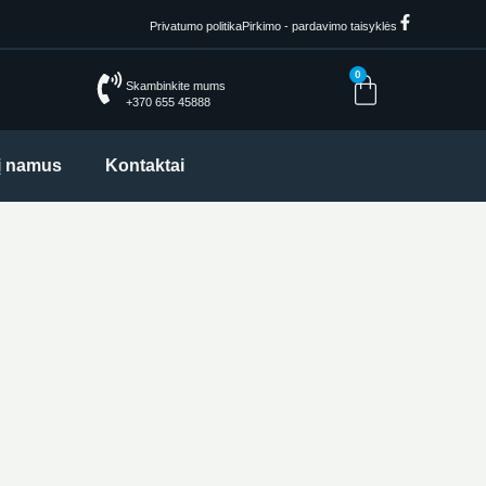
Privatumo politika
Pirkimo - pardavimo taisyklės
0
Skambinkite mums
+370 655 45888
 į namus
Kontaktai