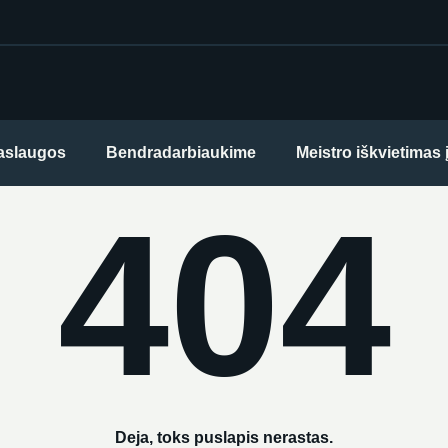
aslaugos
Bendradarbiaukime
Meistro iškvietimas
404
Deja, toks puslapis nerastas.