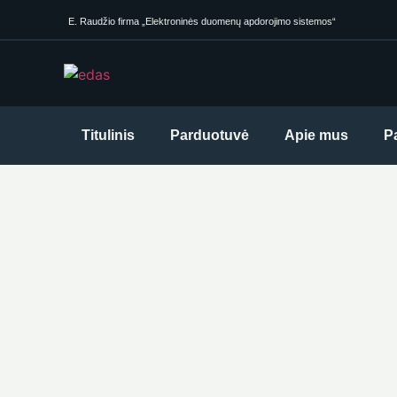
E. Raudžio firma „Elektroninės duomenų apdorojimo sistemos“
Titulinis
Parduotuvė
Apie mus
P