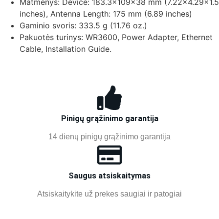
Matmenys:
Device: 183.3×109×38 mm (7.22×4.29×1.5
inches), Antenna Length: 175 mm (6.89 inches)
Gaminio svoris:
333.5 g (11.76 oz.)
Pakuotės turinys:
WR3600, Power Adapter, Ethernet
Cable, Installation Guide.
Pinigų grąžinimo garantija
14 dienų pinigų grąžinimo garantija
Saugus atsiskaitymas
Atsiskaitykite už prekes saugiai ir patogiai