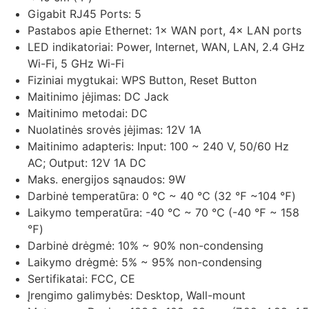
Gigabit RJ45 Ports:
5
Pastabos apie Ethernet:
1× WAN port, 4× LAN ports
LED indikatoriai:
Power, Internet, WAN, LAN, 2.4 GHz
Wi-Fi, 5 GHz Wi-Fi
Fiziniai mygtukai:
WPS Button, Reset Button
Maitinimo įėjimas:
DC Jack
Maitinimo metodai:
DC
Nuolatinės srovės įėjimas:
12V 1A
Maitinimo adapteris:
Input: 100 ~ 240 V, 50/60 Hz
AC; Output: 12V 1A DC
Maks. energijos sąnaudos:
9W
Darbinė temperatūra:
0 ℃ ~ 40 ℃ (32 ℉ ~104 ℉)
Laikymo temperatūra:
-40 ℃ ~ 70 ℃ (-40 ℉ ~ 158
℉)
Darbinė drėgmė:
10% ~ 90% non-condensing
Laikymo drėgmė:
5% ~ 95% non-condensing
Sertifikatai:
FCC, CE
Įrengimo galimybės:
Desktop, Wall-mount