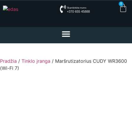
0
Skambinkite mums
+370 655 45888
Pradžia
/
Tinklo įranga
/ Maršrutizatorius CUDY WR3600
(Wi-Fi 7)