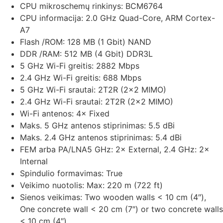
CPU mikroschemų rinkinys:
BCM6764
CPU informacija:
2.0 GHz Quad-Core, ARM Cortex-
A7
Flash /ROM:
128 MB (1 Gbit) NAND
DDR /RAM:
512 MB (4 Gbit) DDR3L
5 GHz Wi-Fi greitis:
2882 Mbps
2.4 GHz Wi-Fi greitis:
688 Mbps
5 GHz Wi-Fi srautai:
2T2R (2×2 MIMO)
2.4 GHz Wi-Fi srautai:
2T2R (2×2 MIMO)
Wi-Fi antenos:
4× Fixed
Maks. 5 GHz antenos stiprinimas:
5.5 dBi
Maks. 2.4 GHz antenos stiprinimas:
5.4 dBi
FEM arba PA/LNA
5 GHz: 2× External, 2.4 GHz: 2×
Internal
Spindulio formavimas:
True
Veikimo nuotolis:
Max: 220 m (722 ft)
Sienos veikimas:
Two wooden walls < 10 cm (4″),
One concrete wall < 20 cm (7″) or two concrete walls
< 10 cm (4″)