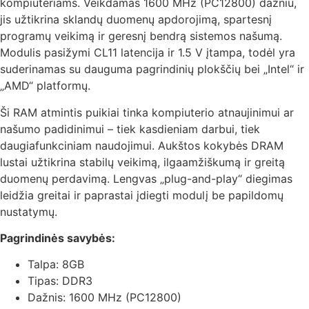
kompiuteriams. Veikdamas 1600 MHz (PC12800) dažniu,
jis užtikrina sklandų duomenų apdorojimą, spartesnį
programų veikimą ir geresnį bendrą sistemos našumą.
Modulis pasižymi CL11 latencija ir 1.5 V įtampa, todėl yra
suderinamas su dauguma pagrindinių plokščių bei „Intel“ ir
„AMD“ platformų.
Ši RAM atmintis puikiai tinka kompiuterio atnaujinimui ar
našumo padidinimui – tiek kasdieniam darbui, tiek
daugiafunkciniam naudojimui. Aukštos kokybės DRAM
lustai užtikrina stabilų veikimą, ilgaamžiškumą ir greitą
duomenų perdavimą. Lengvas „plug-and-play“ diegimas
leidžia greitai ir paprastai įdiegti modulį be papildomų
nustatymų.
Pagrindinės savybės:
Talpa: 8GB
Tipas: DDR3
Dažnis: 1600 MHz (PC12800)