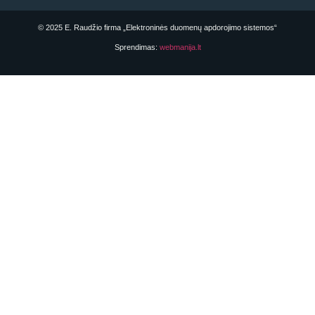
© 2025 E. Raudžio firma „Elektroninės duomenų apdorojimo sistemos“
Sprendimas:
webmanija.lt