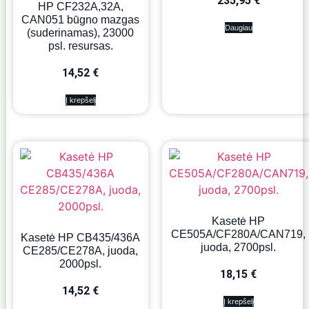
235,95
€
HP CF232A,32A,
CAN051 būgno mazgas
Daugiau
(suderinamas), 23000
psl. resursas.
14,52
€
Į krepšelį
Kasetė HP
CE505A/CF280A/CAN719,
Kasetė HP CB435/436A
juoda, 2700psl.
CE285/CE278A, juoda,
2000psl.
18,15
€
14,52
€
Į krepšelį