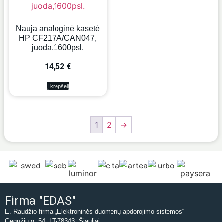
Nauja analoginė kasetė
HP CF217A/CAN047,
juoda,1600psl.
14,52
€
Į krepšelį
1
2
→
Firma "EDAS"
E. Raudžio firma „Elektroninės duomenų apdorojimo sistemos“
Gegužių g. 54, LT-78343, Šiauliai