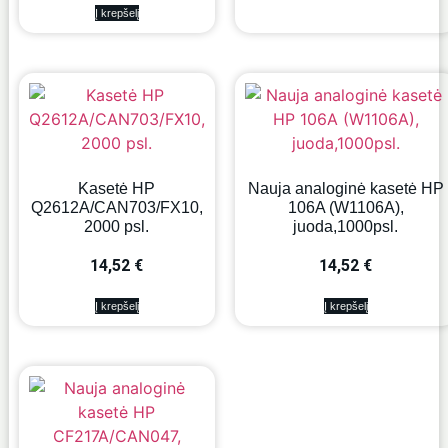
Į krepšelį
Kasetė HP
Nauja analoginė kasetė HP
Q2612A/CAN703/FX10,
106A (W1106A),
2000 psl.
juoda,1000psl.
14,52
€
14,52
€
Į krepšelį
Į krepšelį