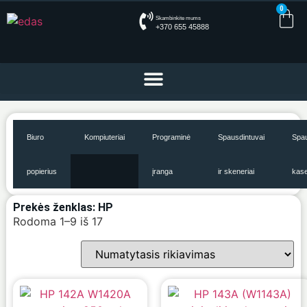
0
Skambinkite mums
+370 655 45888
Biuro
Kompiuteriai
Programinė
Spausdintuvai
Spau
popierius
įranga
ir skeneriai
kas
Prekės ženklas: HP
Rodoma 1–9 iš 17